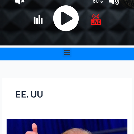
Menu
EE. UU
Trump
gana