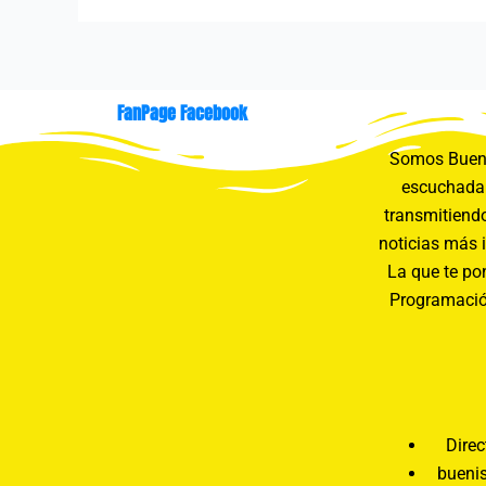
FanPage Facebook
Somos Buení
escuchada 
transmitiendo
noticias más 
La que te pon
Programació
Direc
bueni