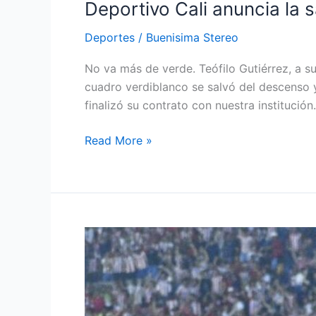
Deportivo Cali anuncia la s
Deportes
/
Buenisima Stereo
No va más de verde. Teófilo Gutiérrez, a 
cuadro verdiblanco se salvó del descenso y 
finalizó su contrato con nuestra instituc
Read More »
¡Apoteósica
victoria
del
Junior
en