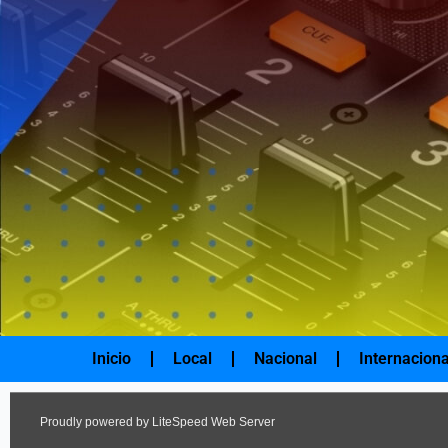
Ir
al
contenido
Inicio
Local
Nacional
Internaciona