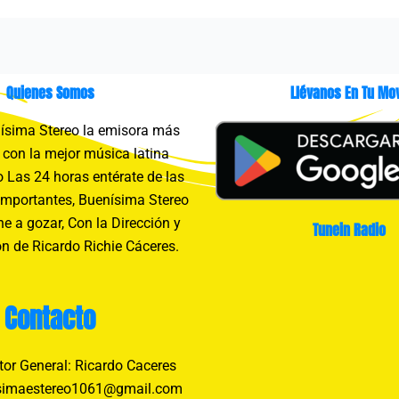
Quienes Somos
Llévanos En Tu Mov
sima Stereo la emisora más
con la mejor música latina
 Las 24 horas entérate de las
importantes, Buenísima Stereo
e a gozar, Con la Dirección y
Tunein Radio
n de Ricardo Richie Cáceres.
Contacto
tor General: Ricardo Caceres
simaestereo1061@gmail.com