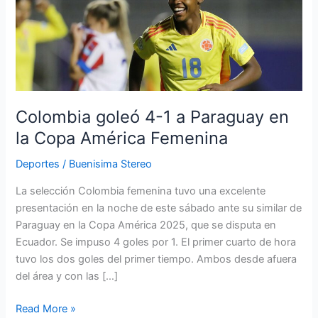
4-
1
a
Paraguay
en
la
Copa
Colombia goleó 4-1 a Paraguay en
América
la Copa América Femenina
Femenina
Deportes
/
Buenisima Stereo
La selección Colombia femenina tuvo una excelente
presentación en la noche de este sábado ante su similar de
Paraguay en la Copa América 2025, que se disputa en
Ecuador. Se impuso 4 goles por 1. El primer cuarto de hora
tuvo los dos goles del primer tiempo. Ambos desde afuera
del área y con las […]
Read More »