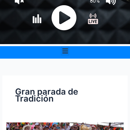
Menu
Gran parada de
Tradición
La