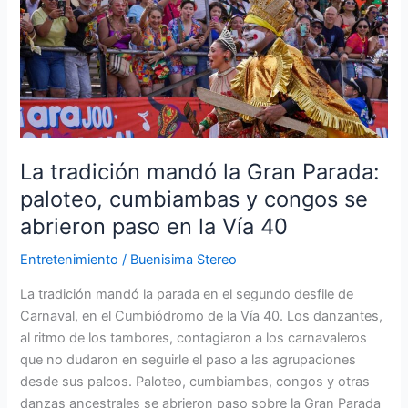
tradición
mandó
la
Gran
Parada:
paloteo,
cumbiambas
y
La tradición mandó la Gran Parada:
congos
paloteo, cumbiambas y congos se
se
abrieron paso en la Vía 40
abrieron
paso
Entretenimiento
/
Buenisima Stereo
en
la
La tradición mandó la parada en el segundo desfile de
Vía
Carnaval, en el Cumbiódromo de la Vía 40. Los danzantes,
40
al ritmo de los tambores, contagiaron a los carnavaleros
que no dudaron en seguirle el paso a las agrupaciones
desde sus palcos. Paloteo, cumbiambas, congos y otras
danzas ancestrales se abrieron paso sobre la Gran Parada