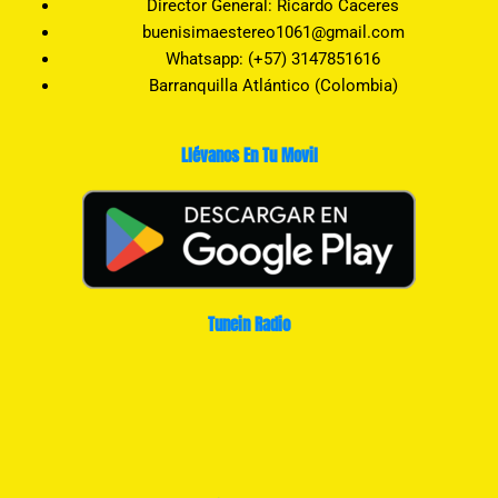
Director General: Ricardo Caceres
buenisimaestereo1061@gmail.com
Whatsapp: (+57) 3147851616
Barranquilla Atlántico (Colombia)
Llévanos En Tu Movil
Tunein Radio