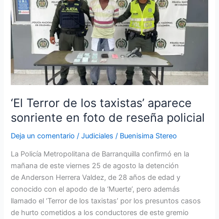
de
los
taxistas’
aparece
sonriente
en
foto
de
reseña
‘El Terror de los taxistas’ aparece
policial
sonriente en foto de reseña policial
Deja un comentario
/
Judiciales
/
Buenisima Stereo
La Policía Metropolitana de Barranquilla confirmó en la
mañana de este viernes 25 de agosto la detención
de Anderson Herrera Valdez, de 28 años de edad y
conocido con el apodo de la ‘Muerte’, pero además
llamado el ‘Terror de los taxistas’ por los presuntos casos
de hurto cometidos a los conductores de este gremio