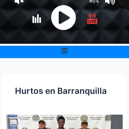
Menu
Hurtos en Barranquilla
‘El
Terror