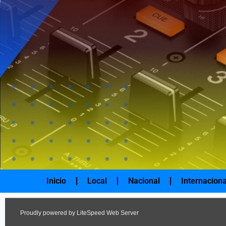
Ir
al
contenido
Inicio
Local
Nacional
Internaciona