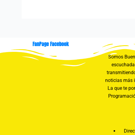
FanPage Facebook
Somos Buení
escuchada 
transmitiendo
noticias más 
La que te pon
Programació
Direc