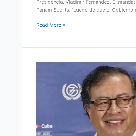
Presidencia, Vladimir Fernández. El mandat
Panam Sports. “Luego de que el Gobierno m
Read More »
Por
qué
al
Presidente
Gustavo
Petro
le
va
mal