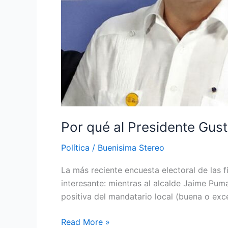
en
Barranquilla,
según
las
encuestas
Por qué al Presidente Gust
Política
/
Buenisima Stereo
La más reciente encuesta electoral de las 
interesante: mientras al alcalde Jaime Puma
positiva del mandatario local (buena o exce
Read More »