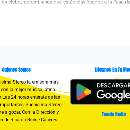
los clubes colombianos que están clasificados a la Fase de 
Quienes Somos
Llévanos En Tu Mov
sima Stereo la emisora más
con la mejor música latina
 Las 24 horas entérate de las
importantes, Buenísima Stereo
e a gozar, Con la Dirección y
Tunein Radio
n de Ricardo Richie Cáceres.