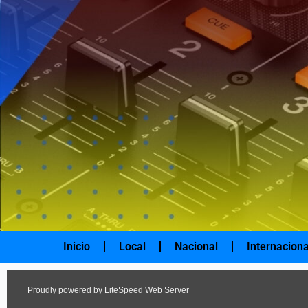
Ir
al
contenido
Inicio
Local
Nacional
Internaciona