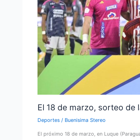
la
Copa
Libertadores
Junior,
en
el
Bombo
2
El 18 de marzo, sorteo de 
Deportes
/
Buenisima Stereo
El próximo 18 de marzo, en Luque (Paraguay