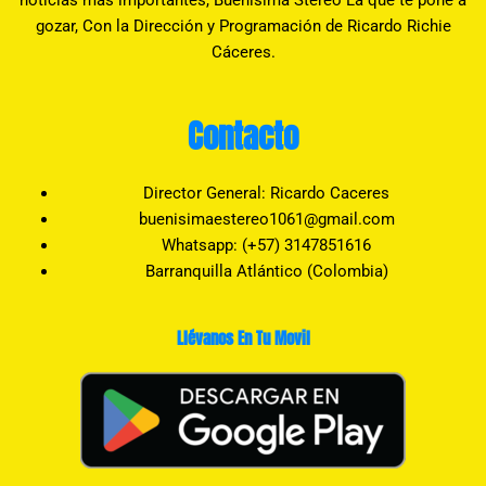
noticias más importantes, Buenísima Stereo La que te pone a
gozar, Con la Dirección y Programación de Ricardo Richie
Cáceres.
Contacto
Director General: Ricardo Caceres
buenisimaestereo1061@gmail.com
Whatsapp: (+57) 3147851616
Barranquilla Atlántico (Colombia)
Llévanos En Tu Movil