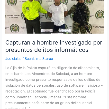
hombre
investigado
por
presuntos
delitos
informáticos
Capturan a hombre investigado por
presuntos delitos informáticos
Judiciales
/
Buenisima Stereo
La Sijin de la Policía capturó en diligencia de allanamiento,
en el barrio Los Almendros de Soledad, a un hombre
investigado como presunto responsable de los delitos de
violación de datos personales, uso de software malicioso y
receptación. El capturado fue identificado por la Policía
como Jonathan Escorcia Jiménez. “Este hombre
presuntamente haría parte de un grupo delincuencial
dedicada al […]