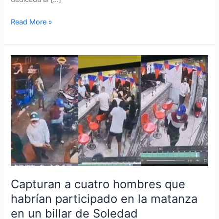
Read More »
Capturan
a
cuatro
hombres
que
habrían
participado
en
la
matanza
en
Capturan a cuatro hombres que
un
habrían participado en la matanza
billar
en un billar de Soledad
de