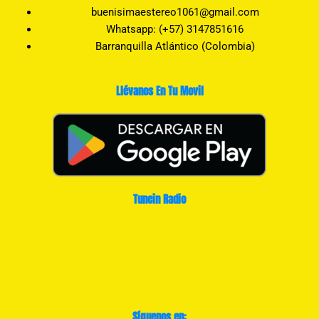
buenisimaestereo1061@gmail.com
Whatsapp: (+57) 3147851616
Barranquilla Atlántico (Colombia)
Llévanos En Tu Movil
Tunein Radio
Síguenos en: