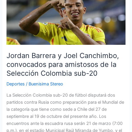
Barrera
y
Joel
Canchimbo,
convocados
para
amistosos
de
Jordan Barrera y Joel Canchimbo,
la
convocados para amistosos de la
Selección
Selección Colombia sub-20
Colombia
sub-
Deportes
/
Buenisima Stereo
20
La Selección Colombia sub-20 de fútbol disputará dos
partidos contra Rusia como preparación para el Mundial de
la categoría que tiene como sede a Chile del 27 de
septiembre al 19 de octubre del presente año. Los
encuentros ante la escuadra rusa serán 21 de marzo (7:00
p.m.), en el estadio Municipal Raúl Miranda de Yumbo, y el