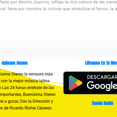
ñada por Kevin’s Joyeros, refleja la rica cultura de las ca
al’ lleva por nombre la corona que simboliza el fervor, la a
Quienes Somos
Llévanos En Tu Mov
sima Stereo la emisora más
con la mejor música latina
 Las 24 horas entérate de las
importantes, Buenísima Stereo
e a gozar, Con la Dirección y
Tunein Radio
n de Ricardo Richie Cáceres.