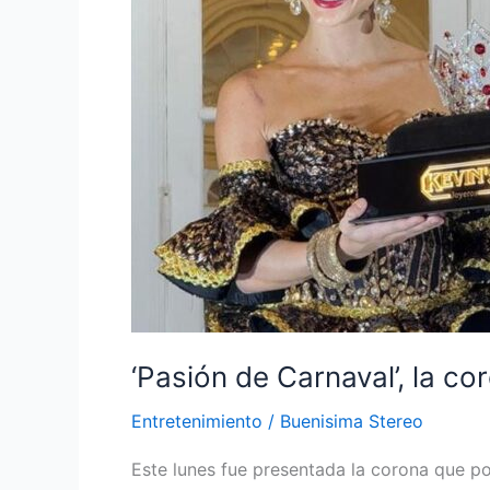
lucirá
la
Reina
Tatiana
este
viernes
‘Pasión de Carnaval’, la co
Entretenimiento
/
Buenisima Stereo
Este lunes fue presentada la corona que po