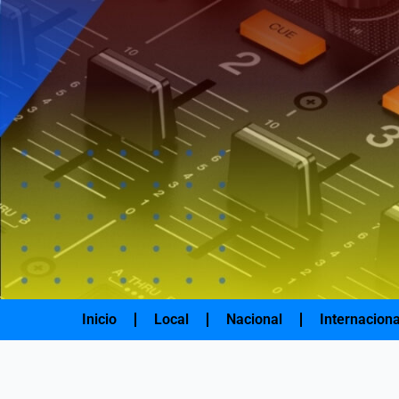
Ir
al
contenido
Inicio
Local
Nacional
Internaciona