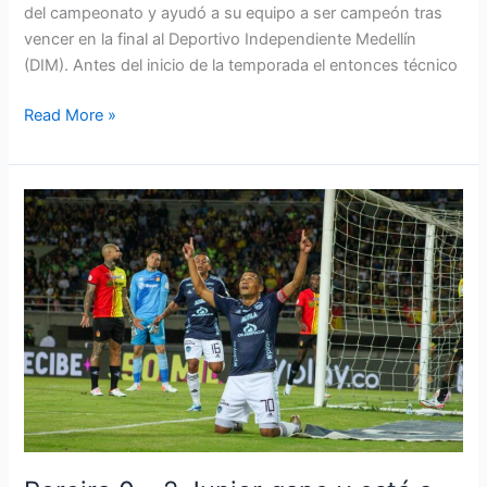
del campeonato y ayudó a su equipo a ser campeón tras
vencer en la final al Deportivo Independiente Medellín
(DIM). Antes del inicio de la temporada el entonces técnico
Read More »
Pereira
0
–
2
Junior
gano
y
está
a
un
triunfo