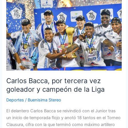
Bacca,
por
tercera
vez
goleador
y
campeón
de
la
Liga
Carlos Bacca, por tercera vez
goleador y campeón de la Liga
Deportes
/
Buenisima Stereo
El delantero Carlos Bacca se reivindicó con el Junior tras
un inicio de temporada flojo y anotó 18 tantos en el Torneo
Clausura, cifra con la que terminó como máximo artillero