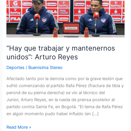
trabajar
y
mantenernos
unidos”:
Arturo
Reyes
“Hay que trabajar y mantenernos
unidos”: Arturo Reyes
Deportes
/
Buenisima Stereo
Afectado tanto por la derrota como por la grave lesión que
sufrió comenzando el partido Rafa Pérez (fractura de tibia y
peroné de su pierna derecha) se vio al técnico del
Junior, Arturo Reyes, en la rueda de prensa posterior al
partido contra Santa Fe, en Bogotá. “El tema de Rafa Pérez
en algún momento pudo haber influido (en […]
Read More »