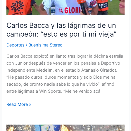
de
un
campeón:
“esto
Carlos Bacca y las lágrimas de un
es
campeón: “esto es por ti mi vieja”
por
ti
Deportes
/
Buenisima Stereo
mi
Carlos Bacca explotó en llanto tras lograr la décima estrella
vieja”
con Junior después de vencer en los penales a Deportivo
Independiente Medellín, en el estadio Atanasio Girardot.
“He pasado duros, duros momentos y solo Dios me ha
sacado, de pronto nadie sabe lo que he vivido”, afirmó
entre lágrimas a Win Sports. “Me he venido acá
Read More »
Carlos