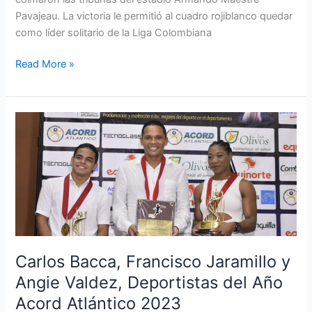
Pavajeau. La victoria le permitió al cuadro rojiblanco quedar
como líder solitario de la Liga Colombiana
Read More »
Carlos
Bacca,
Francisco
Jaramillo
y
Angie
Valdez,
Deportistas
del
Carlos Bacca, Francisco Jaramillo y
Año
Angie Valdez, Deportistas del Año
Acord
Acord Atlántico 2023
Atlántico