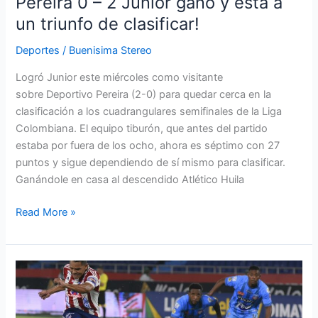
Pereira 0 – 2 Junior gano y está a
de
clasificar!
un triunfo de clasificar!
Deportes
/
Buenisima Stereo
Logró Junior este miércoles como visitante
sobre Deportivo Pereira (2-0) para quedar cerca en la
clasificación a los cuadrangulares semifinales de la Liga
Colombiana. El equipo tiburón, que antes del partido
estaba por fuera de los ocho, ahora es séptimo con 27
puntos y sigue dependiendo de sí mismo para clasificar.
Ganándole en casa al descendido Atlético Huila
Read More »
Clásico
costeño:
Junior