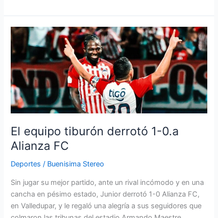
El
equipo
tiburón
derrotó
1-
0.a
Alianza
FC
El equipo tiburón derrotó 1-0.a
Alianza FC
Deportes
/
Buenisima Stereo
Sin jugar su mejor partido, ante un rival incómodo y en una
cancha en pésimo estado, Junior derrotó 1-0 Alianza FC,
en Valledupar, y le regaló una alegría a sus seguidores que
colmaron las tribunas del estadio Armando Maestre