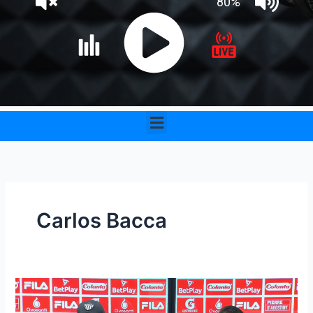
Menu
Carlos Bacca
“Hay
que