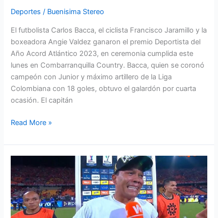
2023
Deportes
/
Buenisima Stereo
El futbolista Carlos Bacca, el ciclista Francisco Jaramillo y la
boxeadora Angie Valdez ganaron el premio Deportista del
Año Acord Atlántico 2023, en ceremonia cumplida este
lunes en Combarranquilla Country. Bacca, quien se coronó
campeón con Junior y máximo artillero de la Liga
Colombiana con 18 goles, obtuvo el galardón por cuarta
ocasión. El capitán
Read More »
Carlos
Bacca
y
las
lágrimas