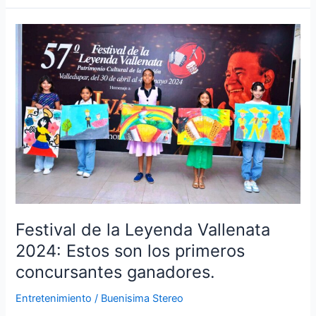
Festival
de
la
Leyenda
Vallenata
2024:
Estos
son
los
primeros
concursantes
ganadores.
Festival de la Leyenda Vallenata
2024: Estos son los primeros
concursantes ganadores.
Entretenimiento
/
Buenisima Stereo