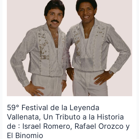
Festival
de
la
Leyenda
Vallenata,
Un
Tributo
a
la
Historia
de
:
Israel
Romero,
59° Festival de la Leyenda
Rafael
Orozco
Vallenata, Un Tributo a la Historia
y
de : Israel Romero, Rafael Orozco y
El
El Binomio
Binomio