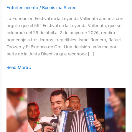
Entretenimiento
/
Buenisima Stereo
La Fundación Festival de la Leyenda Vallenata anuncia con
orgullo que el 59° Festival de la Leyenda Vallenata, que se
celebrará del 29 de abril al 2 de mayo de 2026, rendirá
homenaje a tres íconos irrepetibles: Israel Romero, Rafael
Orozco y El Binomio de Oro. Una decisión unánime por
parte de la Junta Directiva que reconoce […]
Read More »
Iván
Zuleta
participara
en
el
Festival