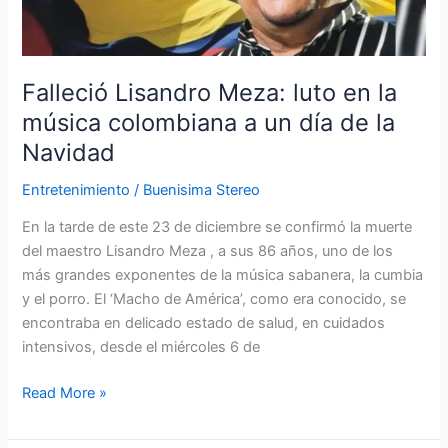
colombiana
a
un
Falleció Lisandro Meza: luto en la
día
música colombiana a un día de la
de
la
Navidad
Navidad
Entretenimiento
/
Buenisima Stereo
En la tarde de este 23 de diciembre se confirmó la muerte
del maestro Lisandro Meza , a sus 86 años, uno de los
más grandes exponentes de la música sabanera, la cumbia
y el porro. El ‘Macho de América’, como era conocido, se
encontraba en delicado estado de salud, en cuidados
intensivos, desde el miércoles 6 de
Read More »