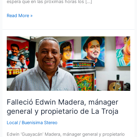
espera que en las próximas horas los […]
Read More »
Falleció
Edwin
Madera,
mánager
general
y
propietario
de
La
Falleció Edwin Madera, mánager
Troja
general y propietario de La Troja
Local
/
Buenisima Stereo
Edwin ‘Guayacán’ Madera, mánager general y propietario