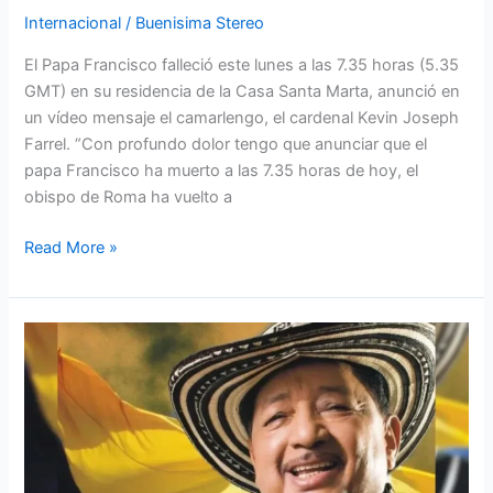
Internacional
/
Buenisima Stereo
El Papa Francisco falleció este lunes a las 7.35 horas (5.35
GMT) en su residencia de la Casa Santa Marta, anunció en
un vídeo mensaje el camarlengo, el cardenal Kevin Joseph
Farrel. “Con profundo dolor tengo que anunciar que el
papa Francisco ha muerto a las 7.35 horas de hoy, el
obispo de Roma ha vuelto a
Read More »
Falleció
Lisandro
Meza:
luto
en
la
música