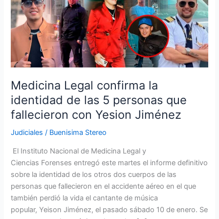
confirma
la
identidad
de
las
5
personas
Medicina Legal confirma la
que
identidad de las 5 personas que
fallecieron
fallecieron con Yesion Jiménez
con
Yesion
Judiciales
/
Buenisima Stereo
Jiménez
El Instituto Nacional de Medicina Legal y
Ciencias Forenses entregó este martes el informe definitivo
sobre la identidad de los otros dos cuerpos de las
personas que fallecieron en el accidente aéreo en el que
también perdió la vida el cantante de música
popular, Yeison Jiménez, el pasado sábado 10 de enero. Se